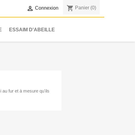
shopping_cart

Panier
(0)
Connexion
E
ESSAIM D'ABEILLE
i au fur et à mesure qu'ils