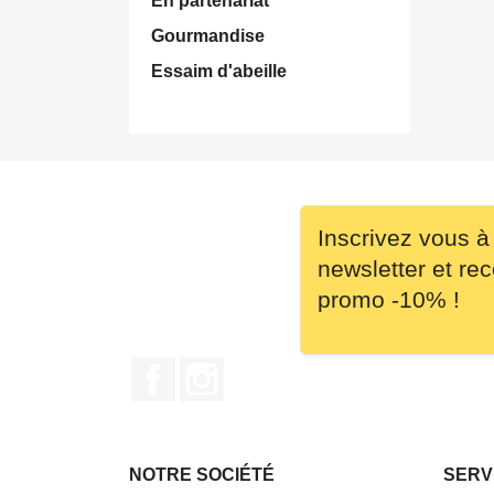
En partenariat
Gourmandise
Essaim d'abeille
Inscrivez vous à
newsletter et re
promo -10% !
Facebook
Instagram
NOTRE SOCIÉTÉ
SERV